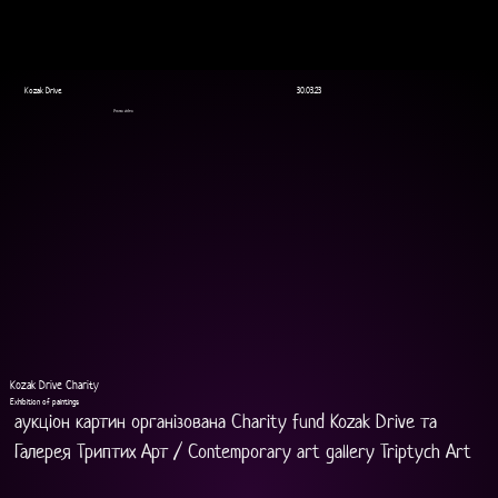
Kozak Drive
30.03.23
Promo video
Kozak Drive Charity
Exhibition of paintings
аукціон картин організована Charity fund Kozak Drive та 
Галерея Триптих Арт / Contemporary art gallery Triptych Art 