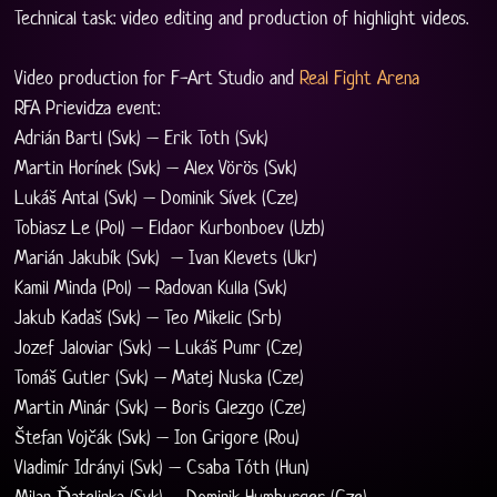
Technical task: video editing and production of highlight videos.
Video production for F-Art Studio and 
Real Fight Arena
RFA Prievidza event:
Adrián Bartl (Svk) – Erik Toth (Svk)
Martin Horínek (Svk) – Alex Vörös (Svk)
Lukáš Antal (Svk) – Dominik Sívek (Cze)
Tobiasz Le (Pol) – Eldaor Kurbonboev (Uzb)
Marián Jakubík (Svk)  – Ivan Klevets (Ukr)
Kamil Minda (Pol) – Radovan Kulla (Svk)
Jakub Kadaš (Svk) – Teo Mikelic (Srb)
Jozef Jaloviar (Svk) – Lukáš Pumr (Cze)
Tomáš Gutler (Svk) – Matej Nuska (Cze)
Martin Minár (Svk) – Boris Glezgo (Cze)
Štefan Vojčák (Svk) – Ion Grigore (Rou)
Vladimír Idrányi (Svk) – Csaba Tóth (Hun)