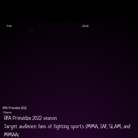
F-Art
12.11.22
TV
RFA Prievidza 2022
TV Shorts
RFA Prievidza 2022 season
Target audience: fans of fighting sports (MMA, IAF, SLAM, and 
MMAA)