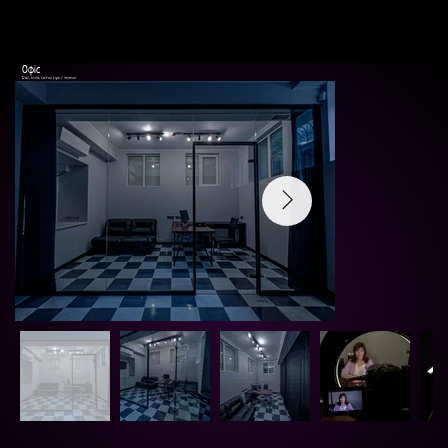
Офіс
12m2, h=3m, Світло сіре / Зелене